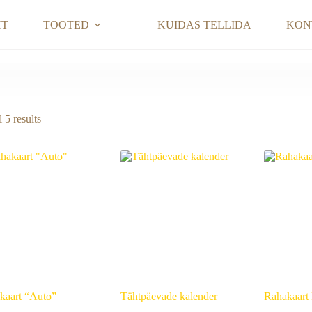
HT
TOOTED
KUIDAS TELLIDA
KON
Sorted
 5 results
by
latest
kaart “Auto”
Tähtpäevade kalender
Rahakaart