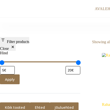
Skip
to
AVALE
content
Filter products
Showing all
Close
Hind
Apply
Raha
Kõik tooted
Ehted
Jõuluehted