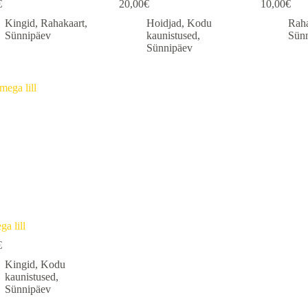
€
20,00
€
10,00
€
Kingid
,
Rahakaart
,
Hoidjad
,
Kodu
Raha
Sünnipäev
kaunistused
,
Sün
Sünnipäev
a lill
€
Kingid
,
Kodu
kaunistused
,
Sünnipäev