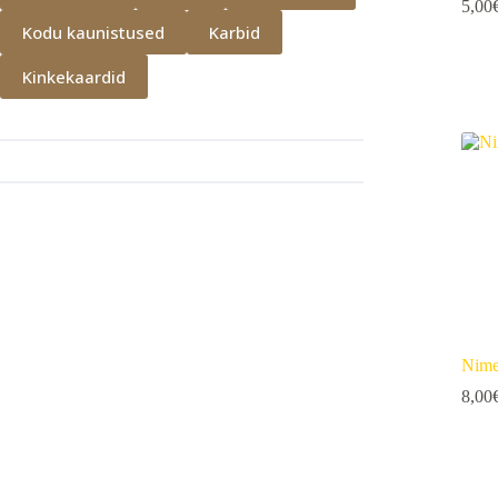
5,00
Kodu kaunistused
Karbid
Kinkekaardid
Nimeg
8,00
This