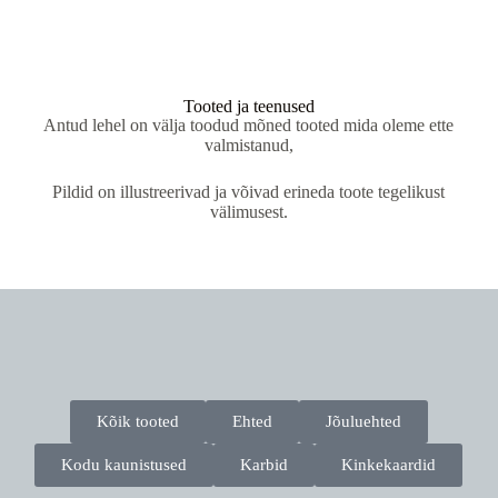
Tooted ja teenused
Antud lehel on välja toodud mõned tooted mida oleme ette
valmistanud,
Pildid on illustreerivad ja võivad erineda toote tegelikust
välimusest.
Kõik tooted
Ehted
Jõuluehted
Kodu kaunistused
Karbid
Kinkekaardid