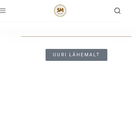
5Mwood
Tere tulemast 5Mwood kodulehele.
UURI LÄHEMALT