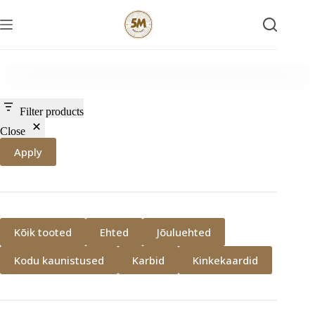
Skip
to
content
Filter products
Close
Apply
Kõik tooted
Ehted
Jõuluehted
Kodu kaunistused
Karbid
Kinkekaardid