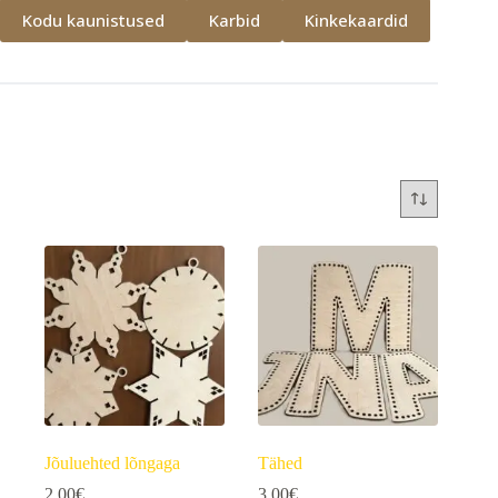
Kodu kaunistused
Karbid
Kinkekaardid
Jõuluehted lõngaga
Tähed
2,00
€
3,00
€