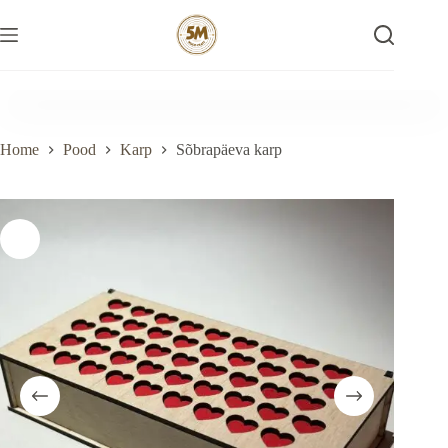
Skip
to
content
Home
Pood
Karp
Sõbrapäeva karp