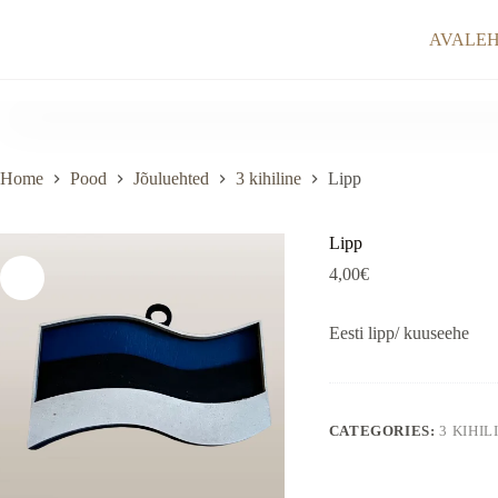
Skip
to
AVALE
content
Home
Pood
Jõuluehted
3 kihiline
Lipp
Lipp
4,00
€
Eesti lipp/ kuuseehe
CATEGORIES:
3 KIHIL