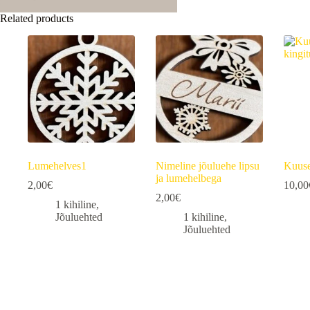
Related products
Lumehelves1
Nimeline jõuluehe lipsu
Kuuse
ja lumehelbega
2,00
€
10,00
2,00
€
1 kihiline
,
Jõuluehted
1 kihiline
,
Jõuluehted