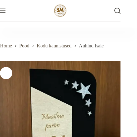
Skip
to
content
Home
Pood
Kodu kaunistused
Auhind Isale