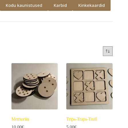
Kodu kaunistused
Karbid
Kinkekaardid
Memoriin
Trips-Traps-Trull
10,00
€
5,00
€